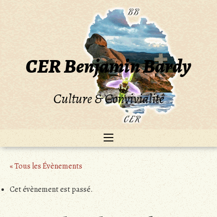
Skip
to
content
CER Benjamin Bardy
Culture & Convivialité
« Tous les Évènements
Cet évènement est passé.