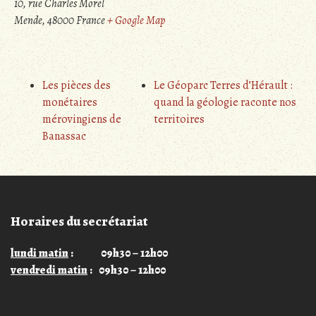
10, rue Charles Morel
Mende
,
48000
France
+ Google Map
Les pièces des
Le Géoparc Terres d’Hérault :
monétaires
quand la géologie raconte nos
mérovingiens de
territoires
Banassac
Horaires du secrétariat
lundi matin
: 09h30 – 12h00
vendredi matin
: 09h30 – 12h00